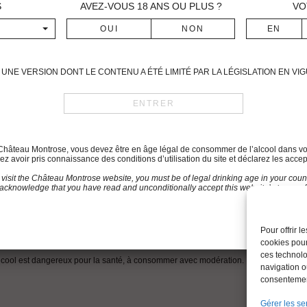
S
AVEZ-VOUS
18
ANS OU PLUS ?
VO
UNE VERSION DONT LE CONTENU A ÉTÉ LIMITÉ PAR LA LÉGISLATION EN V
du Château Montrose, vous devez être en âge légal de consommer de l’alcool dans vo
z avoir pris connaissance des conditions d’utilisation du site et déclarez les accep
 visit the Château Montrose website, you must be of legal drinking age in your count
acknowledge that you have read and unconditionally accept this website’s terms of
MENTIONS LÉGALES
CONTACT
DONNÉES PERSONNELLES
Pour offrir 
cookies pour
ces technolo
lcool est dangereux pour la santé, à consommer avec modération.
navigation ou
consentement
Gérer les se