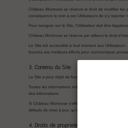
Château Montrose se réserve le droit de modifier les 
conséquence le soin à ses Utilisateurs de s’y reporter
Pour naviguer sur le Site, l’Utilisateur doit être léga
Château Montrose se réserve par ailleurs le droit d’interd
Le Site est accessible à tout moment aux Utilisateurs
fournira ses meilleurs efforts pour communiquer préalab
3. Contenu du Site
Le Site a pour objet de fournir une information concer
Toutes les informations indiquées sur le Site sont donn
des informations.
Si Château Montrose s’efforce de fournir sur le Site d
défauts de mise à jour, qu’elles soient de son fait ou du 
4. Droits de propriété intellectuelle