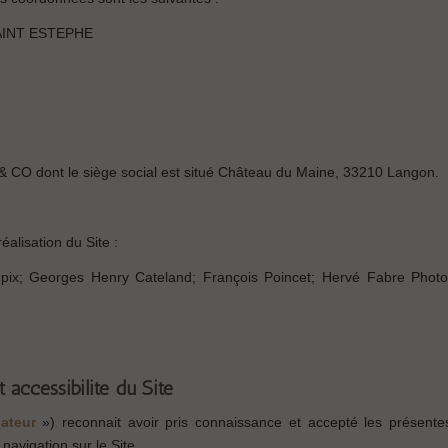
 SAINT ESTEPHE
& CO dont le siège social est situé Château du Maine, 33210 Langon.
éalisation du Site :
pix; Georges Henry Cateland; François Poincet; Hervé Fabre Photo
et accessibilité du Site
isateur
») reconnait avoir pris connaissance et accepté les présent
 navigation sur le Site.