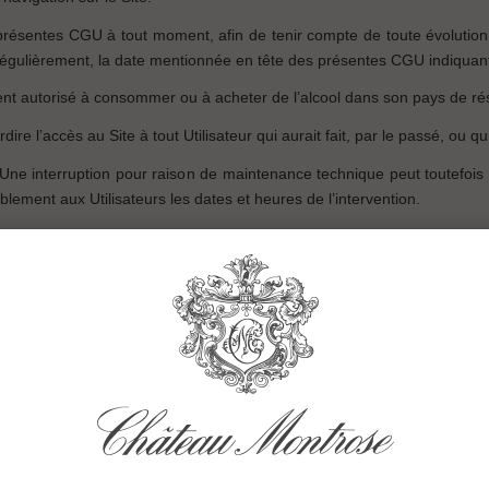
présentes CGU à tout moment, afin de tenir compte de toute évolution 
 régulièrement, la date mentionnée en tête des présentes CGU indiquant 
lement autorisé à consommer ou à acheter de l’alcool dans son pays de ré
ire l’accès au Site à tout Utilisateur qui aurait fait, par le passé, ou qui
. Une interruption pour raison de maintenance technique peut toutefo
lement aux Utilisateurs les dates et heures de l’intervention.
nant l’ensemble des activités de Château Montrose.
ées à titre indicatif et sont susceptibles d’être mises à jour ou modifi
es informations aussi précises que possible, il ne saurait toutefois êt
fait des tiers partenaires qui lui fournissent ces informations.