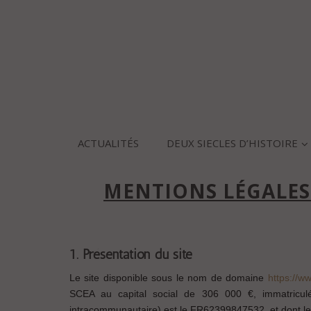
ACTUALITÉS
DEUX SIECLES D’HISTOIRE
MENTIONS LÉGALES 
1. Présentation du site
Le site disponible sous le nom de domaine
https://w
SCEA au capital social de 306 000 €, immatricu
intracommunautaire) est le FR62399847532, et dont le