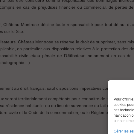
rra pas être considéré comme responsable des dommages indirects et/
, y compris en cas de préjudices financier ou commercial, de pertes d
hâteau Montrose décline toute responsabilité pour tout défaut d’acce
s sur le Site.
tilisateurs. Château Montrose se réserve le droit de supprimer, sans 
applicable, en particulier aux dispositions relatives à la protection d
nsabilité civile et/ou pénale de l’Utilisateur, notamment en cas de 
, photographie…).
ment au droit français, sauf dispositions impératives contraires.
seront territorialement compétents pour connaitre de tout litige y compris
Pour offrir 
cookies pour
ieu de sa résidence habituelle ou du lieu de survenance du fait dommagea
ces technolo
dure civile et le Code de la consommation, ou le Règlement Bruxelles 1 
navigation ou
consentement
Gérer les se