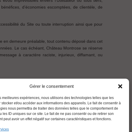
ou imprévisibles envers l’Utilisateur ou tous tiers,
e bénéfices, d’économies escomptées, de clientèle, de
ssibilité du Site ou toute interruption ainsi que pour
mise en demeure préalable, tout contenu déposé dans cet
es données. Le cas échéant, Château Montrose se réserve
message à caractère raciste, injurieux, diffamant, ou
Gérer le consentement
 les litiges liés à l’utilisation du Site, sans préjudice
les meilleures expériences, nous utilisons des technologies telles que les
 stocker et/ou accéder aux informations des appareils. Le fait de consentir à
ble conformément aux solutions de règlement des conflits
gies nous permettra de traiter des données telles que le comportement de
bis.
 les ID uniques sur ce site. Le fait de ne pas consentir ou de retirer son
 peut avoir un effet négatif sur certaines caractéristiques et fonctions.
rvices