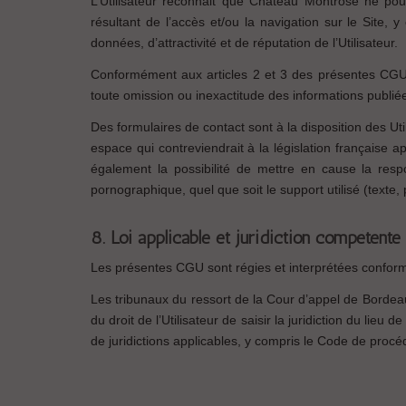
L’Utilisateur reconnait que Château Montrose ne pou
résultant de l’accès et/ou la navigation sur le Site
données, d’attractivité et de réputation de l’Utilisateur.
Conformément aux articles 2 et 3 des présentes CGU, C
toute omission ou inexactitude des informations publiée
Des formulaires de contact sont à la disposition des U
espace qui contreviendrait à la législation française 
également la possibilité de mettre en cause la respo
pornographique, quel que soit le support utilisé (texte
8. Loi applicable et juridiction compétente
Les présentes CGU sont régies et interprétées conformé
Les tribunaux du ressort de la Cour d’appel de Bordeaux 
du droit de l’Utilisateur de saisir la juridiction du l
de juridictions applicables, y compris le Code de procé