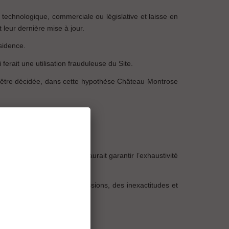
technologique, commerciale ou législative et laisse en
leur dernière mise à jour.
sidence.
 ferait une utilisation frauduleuse du Site.
is être décidée, dans cette hypothèse Château Montrose
ées. Château Montrose ne saurait garantir l’exhaustivité
re tenu responsable des omissions, des inexactitudes et