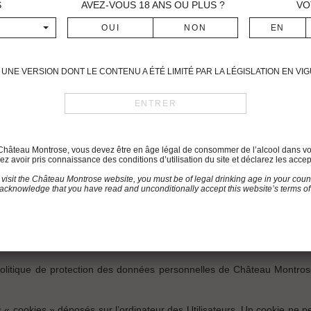
S
AVEZ-VOUS
18
ANS OU PLUS ?
VO
s marques, les images, les graphismes, les dessins, les logos, les texte
des composants et contenus du Site, qu’ils soient déposés ou non, s
 ayant concédés en licence.
ion, publication, adaptation totale ou partielle des éléments du Site, po
UNE VERSION DONT LE CONTENU A ÉTÉ LIMITÉ PAR LA LÉGISLATION EN V
teau Montrose.
uelconque des éléments qu’il contient sera considérée comme constitut
du Château Montrose, vous devez être en âge légal de consommer de l’alcool dans vo
onnait ainsi que les droits de propriété Intellectuelle appartiennent à C
z avoir pris connaissance des conditions d’utilisation du site et déclarez les accep
, dans le monde entier, d’une quelconque manière.
 visit the Château Montrose website, you must be of legal drinking age in your count
acknowledge that you have read and unconditionally accept this website’s terms of
ements applicables à l’utilisation de cookies sur le Site ainsi qu’à 
elles (n°2016/679) et la loi n°78-87 du 6 janvier 1978 relative à l’info
la Politique de protection des données personnelles de Château Montrose
 « cookies » déposés sur l’ordinateur des Utilisateurs. Un cookie ne perm