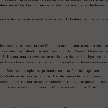
teur sur le Site. Les données ainsi obtenues visent à faciliter la navig
possibilité d’accéder à certains services. L’Utilisateur peut toutefois c
es liens hypertextes sur son Site en direction d’autres ressources dis
 des sites permettant d’acheter ses produits. Château Montrose ne
l’Utilisateur pourrait avoir accès par le biais de ces liens hypertexte
ui dirigerait vers des contenus inappropriés et/ou contraires à ses prin
teau Montrose, simples ou profonds, ne peut être faite qu’avec l’auto
u Montrose se réserve donc le droit de demander la suppression im
demande. L’Utilisateur est expressément informé du fait que tous sites
ntrose déclinant toute responsabilité concernant leurs accès et conten