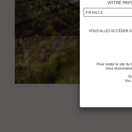
VOTRE PAY
FRANCE
VOUS ALLEZ ACCÉDER À 
Pour visiter le site 
Vous reconnaisse
To
You 
SITEMAP
L