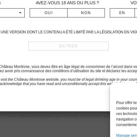
S
AVEZ-VOUS
18
ANS OU PLUS ?
VO
UNE VERSION DONT LE CONTENU A ÉTÉ LIMITÉ PAR LA LÉGISLATION EN V
du Château Montrose, vous devez être en âge légal de consommer de l’alcool dans vo
z avoir pris connaissance des conditions d’utilisation du site et déclarez les accep
 visit the Château Montrose website, you must be of legal drinking age in your count
acknowledge that you have read and unconditionally accept this website’s terms of
EGAL INFORMATION
POLICY FOR PROTECTION OF PERSONNAL DATA
Pour offrir 
cookies pour
ces technolo
L'abus d'alcool est dangereux pour la santé, à consommer avec modération.
navigation ou
consentement
Manage ser