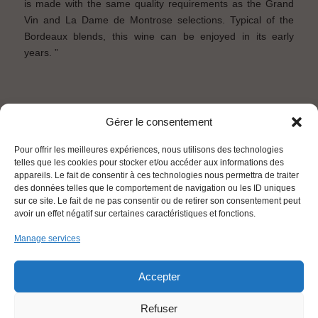
is made with the same quality requirements as the Grand
Vin and La Dame de Montrose selections. Typical of the
Bordeaux blends, this wine can be enjoyed in its early
years. ”
Gérer le consentement
Pour offrir les meilleures expériences, nous utilisons des technologies
telles que les cookies pour stocker et/ou accéder aux informations des
2023
2024
2025
appareils. Le fait de consentir à ces technologies nous permettra de traiter
des données telles que le comportement de navigation ou les ID uniques
sur ce site. Le fait de ne pas consentir ou de retirer son consentement peut
avoir un effet négatif sur certaines caractéristiques et fonctions.
Manage services
SITEMAP
LEGAL INFORMATION
POLICY FOR PROTECTION OF PERSONNAL
ENGLISH
Accepter
DATA
Refuser