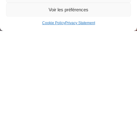
Voir les préférences
Cookie Policy
Privacy Statement
« 采取高质量环保措施 »
H.Q.E