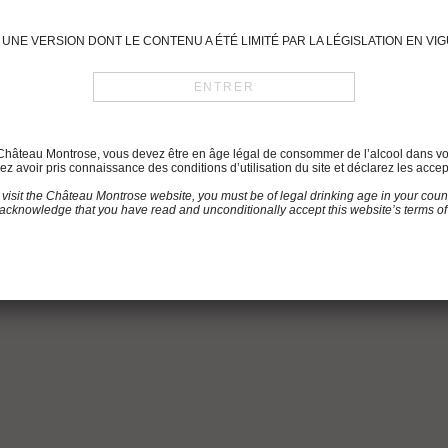
UNE VERSION DONT LE CONTENU A ÉTÉ LIMITÉ PAR LA LÉGISLATION EN V
du Château Montrose, vous devez être en âge légal de consommer de l’alcool dans vo
z avoir pris connaissance des conditions d’utilisation du site et déclarez les accep
 visit the Château Montrose website, you must be of legal drinking age in your count
acknowledge that you have read and unconditionally accept this website’s terms of