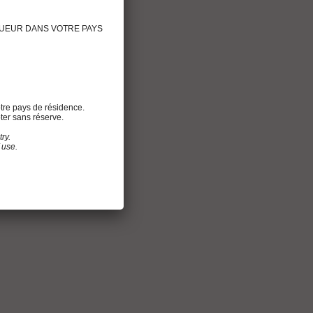
IGUEUR DANS VOTRE PAYS
tre pays de résidence.
ter sans réserve.
ry.
 use.