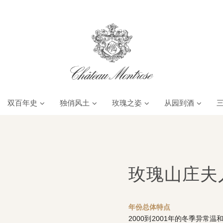
双百年史
独俏风土
玫瑰之姿
从园到酒
玫瑰山庄夫人
年份总体特点
2000到2001年的冬季异