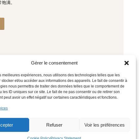
常饱满。
Gérer le consentement
les meilleures expériences, nous utilisons des technologies telles que les
 stocker et/ou accéder aux informations des appareils. Le fait de consentir à
gies nous permettra de traiter des données telles que le comportement de
 les ID uniques sur ce site. Le fait de ne pas consentir ou de retirer son
 peut avoir un effet négatif sur certaines caractéristiques et fonctions.
vices
简体中文
cepter
Refuser
Voir les préférences
Cookie Policy
Privacy Statement