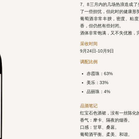
7、8三月内的几场热浪造成
了一些担忧，但此时的健康形
葡萄酒非常丰腴，密度、粘度
香，但仍然有些封闭。
酒体非常饱满，又不失优雅，
采收时间
9月24日-10月9日
调配比例
赤霞珠：63%
美乐：33%
品丽珠：4%
品酒笔记
红宝石色酒裙，没有一丝陈化
香气：摩卡、隔夜的烟香。
口感：甘草、桑葚。
葡萄酒平衡、柔美、和谐。