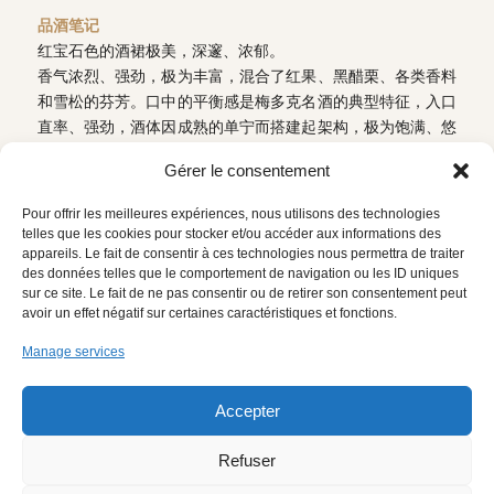
品酒笔记
红宝石色的酒裙极美，深邃、浓郁。
香气浓烈、强劲，极为丰富，混合了红果、黑醋栗、各类香料
和雪松的芬芳。口中的平衡感是梅多克名酒的典型特征，入口
直率、强劲，酒体因成熟的单宁而搭建起架构，极为饱满、悠
长。
Gérer le consentement
下载技术资料
返回
Pour offrir les meilleures expériences, nous utilisons des technologies
telles que les cookies pour stocker et/ou accéder aux informations des
appareils. Le fait de consentir à ces technologies nous permettra de traiter
des données telles que le comportement de navigation ou les ID uniques
sur ce site. Le fait de ne pas consentir ou de retirer son consentement peut
avoir un effet négatif sur certaines caractéristiques et fonctions.
Manage services
网站地图
法律声明
Accepter
PROTECTION DES DONNÉES
简体中文
PERSONNELLES
Refuser