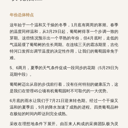
年份总体特点
这年始于一个温和又干燥的冬季，1月底有两周的寒潮。春季
的温度同样温和，从3月29日起，葡萄树得享一个步调一致的
芽期。这些情况预示出一个早熟的年份，但4月底时，走低的
气温延缓了葡萄树的生长周期。在连续三天的霜冻期里，吉伦
特河口发挥出调节温度的决定性作用，让我们的葡萄园幸免于
难。
5、6两月，夏季的天气条件促成一段同步的花期（5月29日为
花期中段）。
葡萄树迈出从容的步伐前行着，没有任何特别的健康压力，这
是我们在管理45公顷有机葡萄园时不可取代的一大优势。
6月底的雨水让我们于7月21日迎来转色期。经过一个干燥又
温和的夏季后，9月的降水加速了成熟的进程。四类葡萄品种
在极短的时间内即达到完全成熟。
采收在理想地条件下展开。由百来人构成的采摘团队极为灵