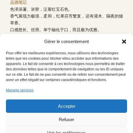
品酒笔记
色泽深邃、浓密，泛着红宝石色。
香气展现力极强，柔和，红果芬芳繁复，还有灌木、隔夜的烟
草香。
口感悠长、丝滑。单宁融化于口，而且极为优雅。
一款复杂、精致的葡萄酒，极为平衡。
Gérer le consentement
下载技术资料
返回
Pour offrir les meilleures expériences, nous utilisons des technologies
telles que les cookies pour stocker et/ou accéder aux informations des
appareils. Le fait de consentir à ces technologies nous permettra de traiter
des données telles que le comportement de navigation ou les ID uniques
sur ce site. Le fait de ne pas consentir ou de retirer son consentement peut
avoir un effet négatif sur certaines caractéristiques et fonctions.
Manage services
网站地图
法律声明
Accepter
PROTECTION DES DONNÉES
简体中文
PERSONNELLES
Refuser
Voir les préférences