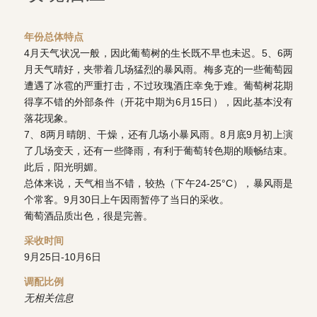
年份总体特点
4月天气状况一般，因此葡萄树的生长既不早也未迟。5、6两
月天气晴好，夹带着几场猛烈的暴风雨。梅多克的一些葡萄园
遭遇了冰雹的严重打击，不过玫瑰酒庄幸免于难。葡萄树花期
得享不错的外部条件（开花中期为6月15日），因此基本没有
落花现象。
7、8两月晴朗、干燥，还有几场小暴风雨。8月底9月初上演
了几场变天，还有一些降雨，有利于葡萄转色期的顺畅结束。
此后，阳光明媚。
总体来说，天气相当不错，较热（下午24-25°C），暴风雨是
个常客。9月30日上午因雨暂停了当日的采收。
葡萄酒品质出色，很是完善。
采收时间
9月25日-10月6日
调配比例
无相关信息