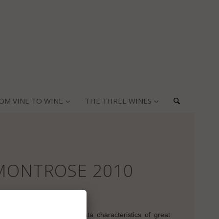
OM VINE TO WINE
THE THREE WINES
MONTROSE 2010
vintage
 relatively hot- climate data characteristics of great