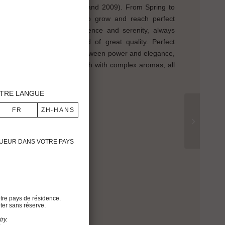
45, 1947,1959,1961,1989, and 2009). From Spring to
tself, allowing the berries to grow and reach perfect
 grape harvest with confidence and serenity, always
nous single block vineyard of great quality. Perfect
grapes, brought a balance between power and elegance,
annins are silky and smooth with complex aromas, all
wine.
TRE LANGUE
th
%
IGUEUR DANS VOTRE PAYS
tre pays de résidence.
ter sans réserve.
es. Dense and deep
ry.