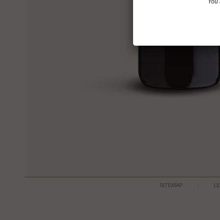
You 
SITEMAP
L