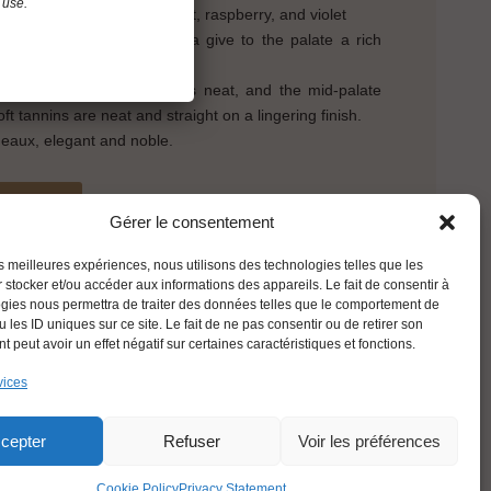
 use.
of mocha, zan, blackcurrant, raspberry, and violet
rello, redcurrant, and cocoa give to the palate a rich
 wine. The after taste is neat, and the mid-palate
 tannins are neat and straight on a lingering finish.
deaux, elegant and noble.
BACK
Gérer le consentement
les meilleures expériences, nous utilisons des technologies telles que les
 stocker et/ou accéder aux informations des appareils. Le fait de consentir à
gies nous permettra de traiter des données telles que le comportement de
 les ID uniques sur ce site. Le fait de ne pas consentir ou de retirer son
 peut avoir un effet négatif sur certaines caractéristiques et fonctions.
vices
ENGLISH
cepter
Refuser
Voir les préférences
Cookie Policy
Privacy Statement