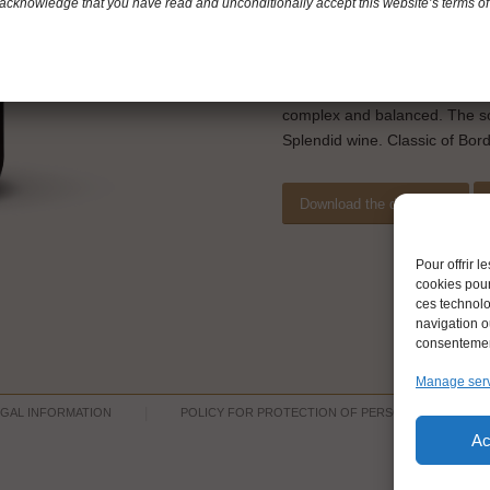
acknowledge that you have read and unconditionally accept this website’s terms of
The nose: complex with notes 
The palate: blackcurrant, mo
touch of mellowness
Long, ample and homogeneous
complex and balanced. The soft
Splendid wine. Classic of Bor
Download the datasheet
Pour offrir 
cookies pour
ces technolo
navigation ou
consentement
Manage ser
EGAL INFORMATION
POLICY FOR PROTECTION OF PERSONNAL DATA
Ac