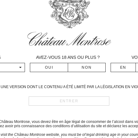
Bordeaux vintages (1929, 19
Fall, this climate imposed i
maturity. We thus waited to
benefitting from the homoge
maturity and tannins of the 
abundance and finesse. The t
qualities of a great Montrose 
S
AVEZ-VOUS
18
ANS OU PLUS ?
VO
Period of Harvest
September 27th – October 15
Blend
Cabernet-Sauvignon: 53 
UNE VERSION DONT LE CONTENU A ÉTÉ LIMITÉ PAR LA LÉGISLATION EN V
Merlot: 37 %
Cabernet franc: 9 %
Petit Verdot: 1 %
du Château Montrose, vous devez être en âge légal de consommer de l’alcool dans vo
z avoir pris connaissance des conditions d’utilisation du site et déclarez les accep
Tasting notes
The robe: black with ruby hu
 visit the Château Montrose website, you must be of legal drinking age in your count