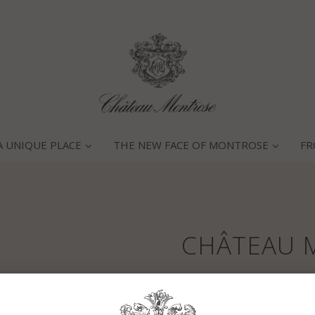
A UNIQUE PLACE
THE NEW FACE OF MONTROSE
FR
CHÂTEAU 
Main characteristics of the 
2010 was particularly dry and