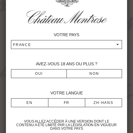
THÉODORE DUMOULIN
THE PIONEER
On his father’s death, Etienne Théodore Dumoulin
VOTRE PAYS
discovered the patch …
FRANCE
Read more
AVEZ-VOUS
18
ANS OU PLUS ?
MATHIEU DOLLFUS
THE BUILDER
Mathieu Dollfus, a factory owner from Alsace,
VOTRE LANGUE
acquired Montrose in 1866 …
Read more
VOUS ALLEZ ACCÉDER À UNE VERSION DONT LE
CONTENU A ÉTÉ LIMITÉ PAR LA LÉGISLATION EN VIGUEUR
DANS VOTRE PAYS