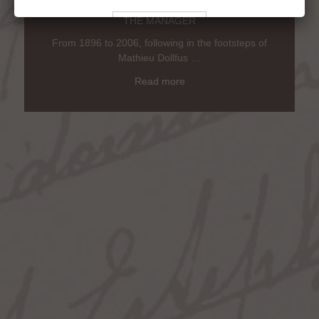
JEAN-LOUIS CHARMOLUE
THE MANAGER
From 1896 to 2006, following in the footsteps of
Mathieu Dollfus …
Pour visiter le site du Château Montrose, vous devez être en âge légal de
consommer de l’alcool dans votre pays de résidence.
Read more
Vous reconnaissez avoir pris connaissance des conditions d’utilisation
du site et déclarez les accepter sans réserve.
To visit the Château Montrose website, you must be of legal drinking age
in your country.
You acknowledge that you have read and unconditionally accept this
website’s terms of use.