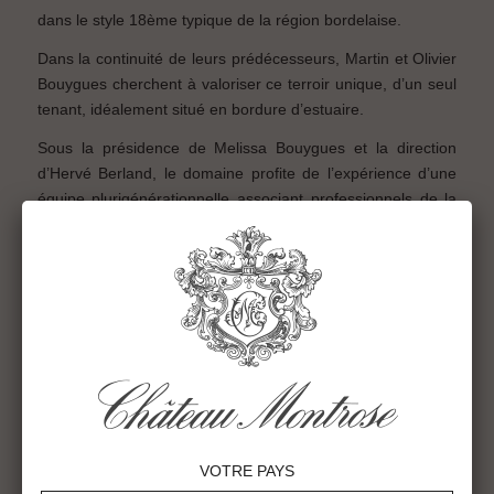
dans le style 18ème typique de la région bordelaise.
Dans la continuité de leurs prédécesseurs, Martin et Olivier
Bouygues cherchent à valoriser ce terroir unique, d’un seul
tenant, idéalement situé en bordure d’estuaire.
Sous la présidence de Melissa Bouygues et la direction
d’Hervé Berland, le domaine profite de l’expérience d’une
équipe plurigénérationnelle associant professionnels de la
vigne et du vin, spécialistes de terrain et universitaires.
VOTRE PAYS