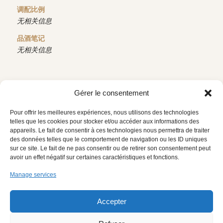
调配比例
无相关信息
品酒笔记
无相关信息
Gérer le consentement
下载技术资料
返回
Pour offrir les meilleures expériences, nous utilisons des technologies
telles que les cookies pour stocker et/ou accéder aux informations des
appareils. Le fait de consentir à ces technologies nous permettra de traiter
des données telles que le comportement de navigation ou les ID uniques
sur ce site. Le fait de ne pas consentir ou de retirer son consentement peut
avoir un effet négatif sur certaines caractéristiques et fonctions.
Manage services
网站地图
法律声明
Accepter
PROTECTION DES DONNÉES
简体中文
PERSONNELLES