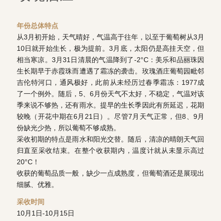
年份总体特点
从3月初开始，天气晴好，气温高于往年，以至于葡萄树从3月
10日就开始生长，极为提前。3月底，太阳仍是高挂天空，但
相当寒凉。3月31日清晨的气温降到了-2°C：美乐和品丽珠因
生长期早于赤霞珠而遭遇了霜冻的袭击。玫瑰酒庄葡萄园毗邻
吉伦特河口，通风极好，此前从未经历过春季霜冻：1977成
了一个例外。随后，5、6月份天气不太好，不稳定，气温对该
季来说不够热，还有雨水。提早的生长季因此有所延迟，花期
较晚（开花中期在6月21日）。尽管7月天气正常，但8、9月
份缺光少热，所以葡萄不够成熟。
采收初期的特点是雨水和阳光交替。随后，清凉的晴朗天气回
归直至采收结束。在整个收获期内，温度计就从未显示高过
20°C！
收获的葡萄品质一般，缺少一点成熟度，但葡萄酒还是展现出
细腻、优雅。
采收时间
10月1日-10月15日