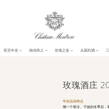
双百年史
独俏风土
玫瑰之姿
从园到酒
玫瑰酒庄 20
年份总体特点
继一个寒冷、干燥的冬季后，葡