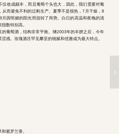
不仅收成颇丰，而且葡萄个头也大，因此，我们需要对葡
，从而避免不利的过剩生产。夏季不是很热，7月干燥，8
，9月因明媚的阳光而扭转了局势。白日的高温和夜晚的清
素指数特别高。
的葡萄酒，结构非常平衡。继2003年的丰腴之后，今年
紧涩感。玫瑰酒庄罕见攀至的细腻和优雅成为最大特点。
草和紫罗兰香。