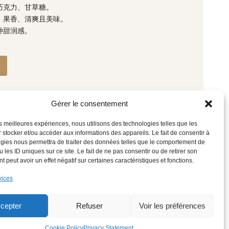
巧克力、甘草糖。
、果香、清爽且美味。
种甜润感。
Gérer le consentement
les meilleures expériences, nous utilisons des technologies telles que les
 stocker et/ou accéder aux informations des appareils. Le fait de consentir à
gies nous permettra de traiter des données telles que le comportement de
 les ID uniques sur ce site. Le fait de ne pas consentir ou de retirer son
 peut avoir un effet négatif sur certaines caractéristiques et fonctions.
vices
简体中文
cepter
Refuser
Voir les préférences
Cookie Policy
Privacy Statement