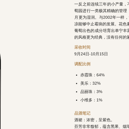
一反之前连续三年的小产量，
萄园进行一类极其精确的管理
月更为湿润。与2002年一样
凉能够中止霉病的发展。花色
葡萄出色的成分培育出单宁丰富
的风格更为经典，没有任何的
采收时间
9月24日-10月15日
调配比例
赤霞珠：64%
美乐：32%
品丽珠：3%
小维多：1%
品酒笔记
酒裙：浓密，呈紫色。
芬芳非常馥郁，蕴含黑果、烟