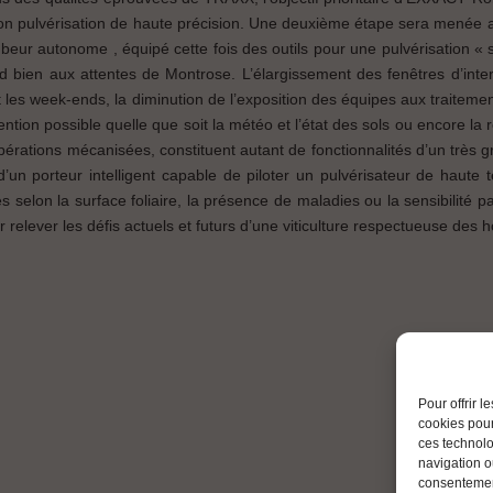
ion pulvérisation de haute précision. Une deuxième étape sera mené
beur autonome , équipé cette fois des outils pour une pulvérisation « 
d bien aux attentes de Montrose. L’élargissement des fenêtres d’inter
t les week-ends, la diminution de l’exposition des équipes aux traitemen
ention possible quelle que soit la météo et l’état des sols ou encore la 
érations mécanisées, constituent autant de fonctionnalités d’un très g
 d’un porteur intelligent capable de piloter un pulvérisateur de haute
s selon la surface foliaire, la présence de maladies ou la sensibilité pa
elever les défis actuels et futurs d’une viticulture respectueuse des
Pour offrir 
cookies pour
ces technolo
navigation ou
consentement