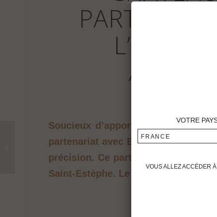
PARTENARIA
L’ÉTUDE
AUTONO
VOTRE PAY
Soucieux d’apporter des solutions 
CHÂTEAU
FRANCE
partenariat avec EXXACT Robotics s
MONTROSE ANTICIPE
LES CHANGEMENTS
précision. Ce partenariat s’inscrit
CLIMATIQUES
VOUS ALLEZ ACCÉDER À 
Saint-Estèphe. Le prototype de cette