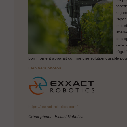
fonct
enjam
répon
nuit e
interv
des op
celle
régulé
bon moment apparait comme une solution durable pour r
Lien vers photos
https://exxact-robotics.com/
Crédit photos: Exxact Robotics