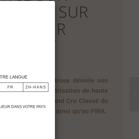
OBOTICS SUR
NJAMBEUR
LLIGENT
TRE LANGUE
nique, Château Montrose dévoile son
e dédié à la pulvérisation de haute
ntale globale du Grand Cru Classé de
IGUEUR DANS VOTRE PAYS
au salon du SITEVI ainsi qu’au FIRA.