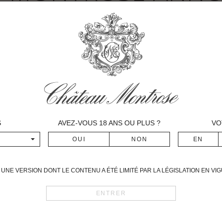
T AVEC EXXACT R
 D’UN NOUVEL « E
ME PULVÉ » INTE
S
AVEZ-VOUS
18
ANS OU PLUS ?
VO
durables à la préservation de son terroir u
ur l’évaluation d’un nouvel enjambeur autonom
 dans la poursuite de la démarche environneme
UNE VERSION DONT LE CONTENU A ÉTÉ LIMITÉ PAR LA LÉGISLATION EN V
 machine sera dévoilé à la presse et au public 