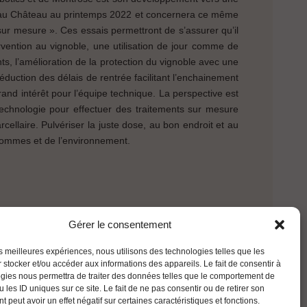
e au Château au printemps 2022 et concernera ce même
sur mesure ». Ces essais permettront de s’assurer qu’il
vention au vignoble, une utilisation de jour comme de
ts, l’amélioration de la protection du vignoble avec une
réduction des délais de rentrée facilitant l’enchainement
rand intérêt pour l’équipe technique. La perspective est
 technologie pour effectuer des traitements sur mesure
rcellaire. Pulvériser la juste dose, au bon endroit et au
 hommes et de l’environnement.
Gérer le consentement
les meilleures expériences, nous utilisons des technologies telles que les
 stocker et/ou accéder aux informations des appareils. Le fait de consentir à
gies nous permettra de traiter des données telles que le comportement de
 les ID uniques sur ce site. Le fait de ne pas consentir ou de retirer son
 peut avoir un effet négatif sur certaines caractéristiques et fonctions.