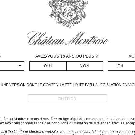
températures normales pour l
Juin, au moment de la florais
temps froid et pluvieux a pr
sur les merlots et les cabern
récolte a été presque inexis
dans le Sud-ouest, mais Ao
instables, le soleil alterna
soleil est revenu sans arrê
S
AVEZ-VOUS
18
ANS OU PLUS ?
VO
maturité.
Pendant les trois premiers 
vous, auquel lui succédèrent
quelques nuages certains jou
UNE VERSION DONT LE CONTENU A ÉTÉ LIMITÉ PAR LA LÉGISLATION EN V
les températures ont été asse
Date des vendanges
26 Septembre -12 Octobre
Assemblage
du Château Montrose, vous devez être en âge légal de consommer de l’alcool dans vo
Informations non disponibles
z avoir pris connaissance des conditions d’utilisation du site et déclarez les accep
 visit the Château Montrose website, you must be of legal drinking age in your count
Commentaires de dégustat