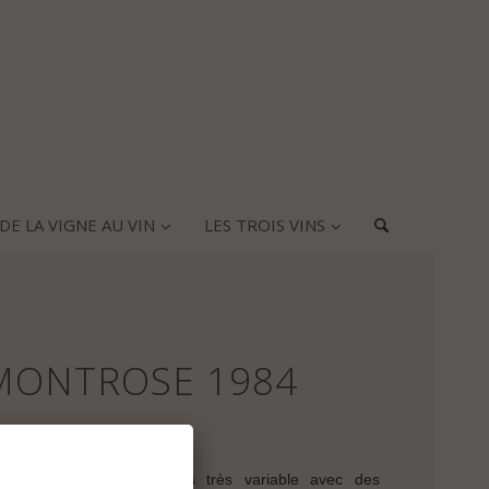
DE LA VIGNE AU VIN
LES TROIS VINS
MONTROSE 1984
du Millésime
mmencé par un printemps très variable avec des