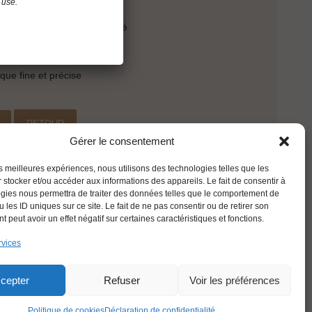
 use.
ment orangés
aise cuite, légèrement viandé
 et assez longue
ique fine et précise
e
RETOUR
Gérer le consentement
les meilleures expériences, nous utilisons des technologies telles que les
 stocker et/ou accéder aux informations des appareils. Le fait de consentir à
gies nous permettra de traiter des données telles que le comportement de
 les ID uniques sur ce site. Le fait de ne pas consentir ou de retirer son
 peut avoir un effet négatif sur certaines caractéristiques et fonctions.
rvices
FRANÇAIS
cepter
Refuser
Voir les préférences
Politique de cookies
Déclaration de confidentialité