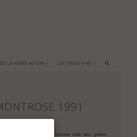
DE LA VIGNE AU VIN
LES TROIS VINS
MONTROSE 1991
du Millésime
dans toutes les mémoires comme celle des gelées