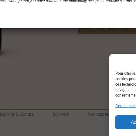
Bouche complexe : cuir, sous-
acknowledge that you have read and unconditionally accept this website’s terms of
Très bon vin, long et ample,
long et puissant, tanins fins e
Télécharger la fiche techniqu
Pour offrir 
cookies pour
ces technolo
navigation ou
consentement
Gérer les se
MENTIONS LÉGALES
CONTACT
DONNÉES PERSONNELLES
Ac