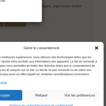
bois.
 use.
 avec du gras. Vin racé et élégant, légèrement évolué,
t soyeux.
e
RETOUR
Gérer le consentement
les meilleures expériences, nous utilisons des technologies telles que les
 stocker et/ou accéder aux informations des appareils. Le fait de consentir à
gies nous permettra de traiter des données telles que le comportement de
 les ID uniques sur ce site. Le fait de ne pas consentir ou de retirer son
 peut avoir un effet négatif sur certaines caractéristiques et fonctions.
rvices
FRANÇAIS
cepter
Refuser
Voir les préférences
Politique de cookies
Déclaration de confidentialité