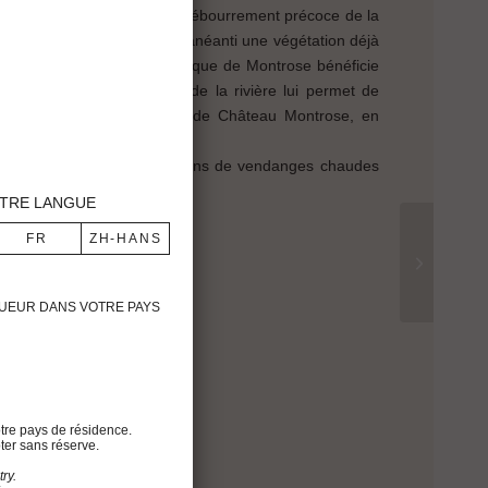
 une fin février favorable au débourrement précoce de la
 la nuit du 20 au 21 avril a anéanti une végétation déjà
is. Cependant, le terroir unique de Montrose bénéficie
eptionnelles. La proximité de la rivière lui permet de
élives. Aussi la production de Château Montrose, en
 chauds et secs et les conditions de vendanges chaudes
TRE LANGUE
IGUEUR DANS VOTRE PAYS
%
ion
tre pays de résidence.
rement évoluée.
ter sans réserve.
, moka.
ry.