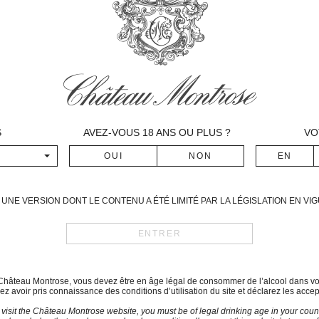
printanières. En effet, après
vigne, une terrible gelée dans
très poussée dans le bordela
de conditions climatiques exc
jouir de températures non g
1991, est quasiment normale.
Juillet et août ont été très
mais pluvieuses.
S
AVEZ-VOUS
18
ANS OU PLUS ?
VO
Date des vendanges
30 septembre – 15 octobre
Assemblage
UNE VERSION DONT LE CONTENU A ÉTÉ LIMITÉ PAR LA LÉGISLATION EN V
Cabernet-Sauvignon : 70 
Merlot : 30 %
Commentaires de dégustat
du Château Montrose, vous devez être en âge légal de consommer de l’alcool dans vo
Robe : dense, profonde, légè
z avoir pris connaissance des conditions d’utilisation du site et déclarez les accep
Nez : cuir, fruits noirs, griotte
 visit the Château Montrose website, you must be of legal drinking age in your count