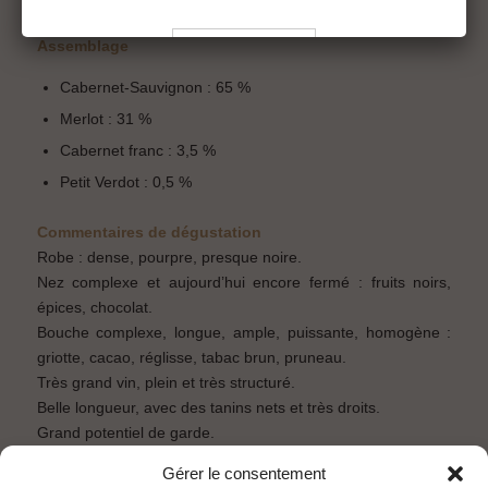
23 septembre – 9 octobre
Assemblage
Cabernet-Sauvignon : 65 %
Merlot : 31 %
Pour visiter le site du Château Montrose, vous devez être en âge légal de
consommer de l’alcool dans votre pays de résidence.
Vous reconnaissez avoir pris connaissance des conditions d’utilisation
Cabernet franc : 3,5 %
du site et déclarez les accepter sans réserve.
Petit Verdot : 0,5 %
To visit the Château Montrose website, you must be of legal drinking age
in your country.
You acknowledge that you have read and unconditionally accept this
Commentaires de dégustation
website’s terms of use.
Robe : dense, pourpre, presque noire.
Nez complexe et aujourd’hui encore fermé : fruits noirs,
épices, chocolat.
Bouche complexe, longue, ample, puissante, homogène :
griotte, cacao, réglisse, tabac brun, pruneau.
Très grand vin, plein et très structuré.
Belle longueur, avec des tanins nets et très droits.
Grand potentiel de garde.
Gérer le consentement
Télécharger la fiche technique
RETOUR