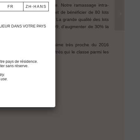
ues pluies par intermittence. Notre ramassage intra-
ication sur mesure nous permet de bénéficier de 80 lots
esse pour nos assemblages. La grande qualité des lots
 année, à l’identique de 2009, d’augmenter de 30% la
IGUEUR DANS VOTRE PAYS
l’assemblage final.
laissent présager un millésime très proche du 2016
nins mûrs, précis et concentrés qui le classe parmi les
e.
tre pays de résidence.
ter sans réserve.
ry.
 use.