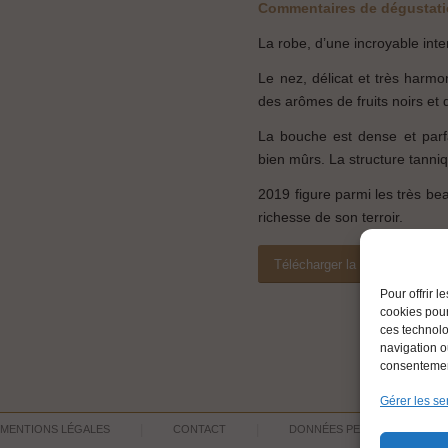
Commentaires de dégustat
La robe, d’une incroyable int
Le nez, délicat et très harmon
des arômes de fruits noirs et
La bouche est dense et parf
bien mûrs. La structure tanni
2019 figure parmi les très be
richesse de son terroir.
Télécharger la fiche techniqu
Pour offrir 
cookies pour
ces technolo
navigation ou
consentement
Gérer les se
MENTIONS LÉGALES
CONTACT
DONNÉES PERSONNELLES