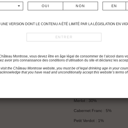
conditions en dépit de quelq
parcellaire suivi d’une vinif
de goutte et de 7 lots de pr
de Merlot nous permet cette
UNE VERSION DONT LE CONTENU A ÉTÉ LIMITÉ PAR LA LÉGISLATION EN V
proportion de ce cépage dans 
Les premières dégustations 
avec une belle matière aux ta
grands millésimes de Montros
du Château Montrose, vous devez être en âge légal de consommer de l’alcool dans vo
z avoir pris connaissance des conditions d’utilisation du site et déclarez les accep
Date des vendanges
 visit the Château Montrose website, you must be of legal drinking age in your count
19 septembre – 8 octobre
acknowledge that you have read and unconditionally accept this website’s terms of
Assemblage
Cabernet Sauvignon : 64%
Merlot : 30%
Cabernet Franc : 5%
Petit Verdot : 1%