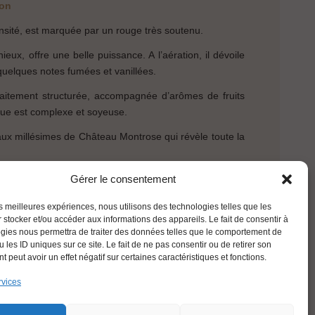
ion
ensité, est marquée par un rouge très soutenu.
ieux, offre une belle puissance. A l’aération, il dévoile
 quelques notes fumées et vanillées.
aitement structurée, accompagnée d’arômes de fruits
que est complexe et soyeuse.
aux millésimes de Château Montrose qui révèle toute la
Gérer le consentement
e
RETOUR
les meilleures expériences, nous utilisons des technologies telles que les
 stocker et/ou accéder aux informations des appareils. Le fait de consentir à
gies nous permettra de traiter des données telles que le comportement de
 les ID uniques sur ce site. Le fait de ne pas consentir ou de retirer son
 peut avoir un effet négatif sur certaines caractéristiques et fonctions.
rvices
FRANÇAIS