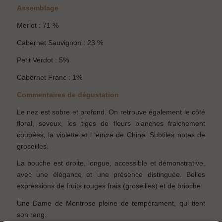
You acknowledge that you have read and unconditionally accept this
website’s terms of use.
Assemblage
Merlot : 71 %
Cabernet Sauvignon : 23 %
Petit Verdot : 5%
Cabernet Franc : 1%
Commentaires de dégustation
Le nez est sobre et profond. On retrouve également le côté
floral, seveux, les tiges de fleurs blanches fraichement
coupées, la violette et l ‘encre de Chine. Subtiles notes de
groseilles.
La bouche est droite, longue, accessible et démonstrative,
avec une élégance et une présence distinguée. Belles
expressions de fruits rouges frais (groseilles) et de brioche.
Une Dame de Montrose pleine de tempérament, qui tient
son rang.