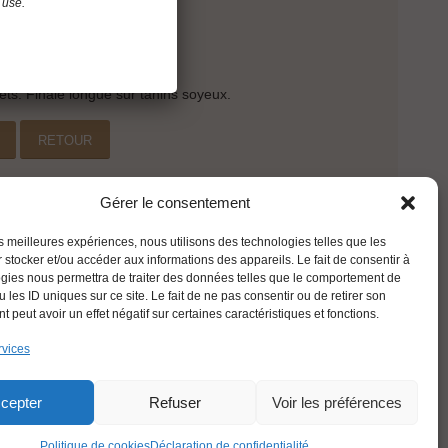
que.
 use.
assique.
ets. Finale longue sur tanins soyeux.
e
RETOUR
Gérer le consentement
les meilleures expériences, nous utilisons des technologies telles que les
 stocker et/ou accéder aux informations des appareils. Le fait de consentir à
gies nous permettra de traiter des données telles que le comportement de
 les ID uniques sur ce site. Le fait de ne pas consentir ou de retirer son
 peut avoir un effet négatif sur certaines caractéristiques et fonctions.
rvices
FRANÇAIS
cepter
Refuser
Voir les préférences
Politique de cookies
Déclaration de confidentialité