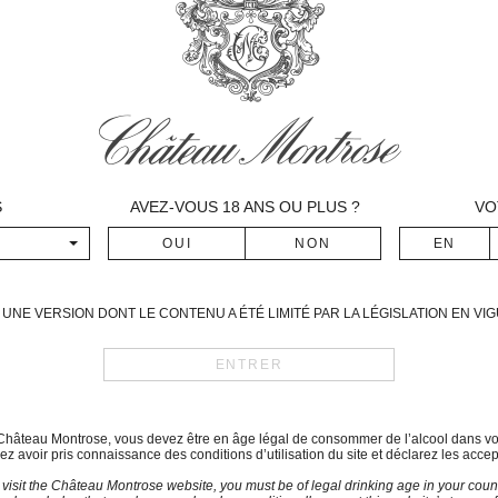
végétation au printemps. Les 
La première quinzaine de ma
floraison est notée le 20 ma
une semaine d’avance sur l’
grains vérés sont trouvés le 16 
déroule façon très hétérogè
sereinement et de pallier à l’ir
Les Merlots présentent beauc
S
AVEZ-VOUS
18
ANS OU PLUS ?
VO
Les Cabernets sont riches, m
peu plus hétérogènes par rap
Date des vendanges
10 septembre – 24 septembr
UNE VERSION DONT LE CONTENU A ÉTÉ LIMITÉ PAR LA LÉGISLATION EN V
Assemblage :
Cabernet sauvignon : 61%
Merlot : 39%
du Château Montrose, vous devez être en âge légal de consommer de l’alcool dans vo
z avoir pris connaissance des conditions d’utilisation du site et déclarez les accep
Commentaires de dégustat
 visit the Château Montrose website, you must be of legal drinking age in your count