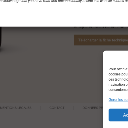
Robe : profonde, à reflets bri
acknowledge that you have read and unconditionally accept this website’s terms of
Nez : moka, myrtille.
Bouche : fruits rouges, cuir.
Vin équilibré, frais et droit, cl
Attaque et milieu de bouche n
Télécharger la fiche techniqu
Pour offrir 
cookies pour
ces technolo
navigation ou
consentement
Gérer les se
MENTIONS LÉGALES
CONTACT
DONNÉES PERSONNELLES
Ac