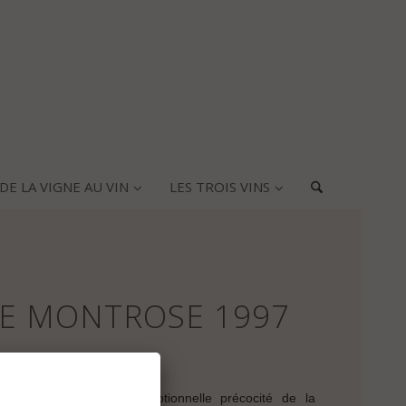
DE LA VIGNE AU VIN
LES TROIS VINS
DE MONTROSE 1997
du Millésime
haud entraina une exceptionnelle précocité de la