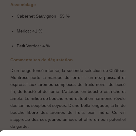
website’s terms of use.
Assemblage
Cabernet Sauvignon : 55 %
Merlot : 41 %
Petit Verdot : 4 %
Commentaires de dégustation
D’un rouge foncé intense, la seconde sélection de Château
Montrose porte la marque du terroir : un nez puissant et
expressif aux arômes complexes de fruits noirs, de boisé
fin, de toasté et de fumé. L’attaque en bouche est riche et
ample. Le milieu de bouche rond et tout en harmonie révèle
des tanins souples et soyeux. D’une belle longueur, la fin de
bouche libère des arômes de fruits bien mûrs. Ce vin
s’apprécie dès ses jeunes années et offre un bon potentiel
de garde.