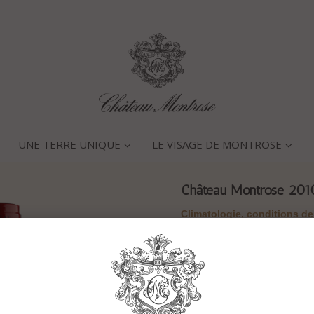
UNE TERRE UNIQUE
LE VISAGE DE MONTROSE
Château Montrose 201
Climatologie, conditions de
L’hiver débute par un mois
températures négatives (jusq
en abondance durant une sem
vigne sont relativement limi
plus conformes, malgré une 