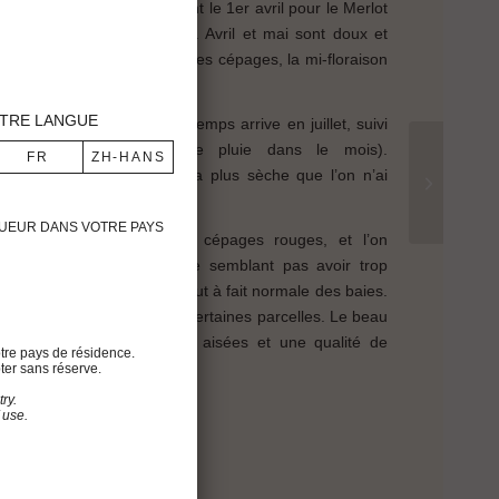
et l’on note le débourrement le 1er avril pour le Merlot
our le Cabernet Sauvignon. Avril et mai sont doux et
a fleur de s’épanouir. Selon les cépages, la mi-floraison
TRE LANGUE
ébut de l’été et le beau temps arrive en juillet, suivi
t (seulement 2 jours de pluie dans le mois).
onnel, et 1985 est l’année la plus sèche que l’on n’ai
t.
IGUEUR DANS VOTRE PAYS
e 16 août pour les trois cépages rouges, et l’on
 de qualité, le vignoble ne semblant pas avoir trop
mme en témoigne la taille tout à fait normale des baies.
elques traces de soleil sur certaines parcelles. Le beau
des conditions de récolte aisées et une qualité de
tre pays de résidence.
ter sans réserve.
ry.
 use.