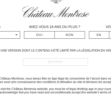
permet à la vigne de débuter, 
et le Cabernet Franc, le 8 p
pluvieux, puis juin permet à l
est notée le 13 ou le 14 juin.
S
AVEZ-VOUS
18
ANS OU PLUS ?
VO
Quelques orages marquent le d
d’une sécheresse en aoû
L’ensoleillement est excepti
jamais enregistrée auparavan
UNE VERSION DONT LE CONTENU A ÉTÉ LIMITÉ PAR LA LÉGISLATION EN V
La mi-véraison est notée l
s’achemine vers une récolte
souffert de la sécheresse, co
Tout au plus peut-on noter qu
temps se poursuit, amenant 
du Château Montrose, vous devez être en âge légal de consommer de l’alcool dans vo
raisins de très haut niveau.
z avoir pris connaissance des conditions d’utilisation du site et déclarez les accep
 visit the Château Montrose website, you must be of legal drinking age in your count
acknowledge that you have read and unconditionally accept this website’s terms of