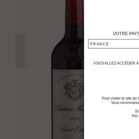
VOTRE PAY
FRANCE
Château Montrose 2010
VOUS ALLEZ ACCÉDER À 
Pour visiter le site 
Vous reconnaisse
To
You 