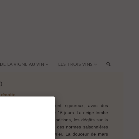
DE LA VIGNE AU VIN
LES TROIS VINS
0
 récolte
 de janvier particulièrement rigoureux, avec des
u’à – 20°C) pendant près de 16 jours. La neige tombe
aine, mais malgré ces conditions, les dégâts sur la
tés. L’hiver se poursuit avec des normes saisonnières
semaine très froide en février. La douceur de mars