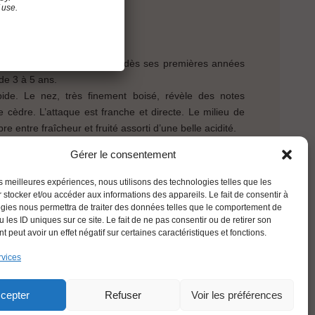
 use.
0% Cabernet-Sauvignon
e est un vin qui s’apprécie dès ses premières années
 de 3 à 5 ans.
mpide. Le nez, très finement boisé, révèle des notes
de cèdre. L’attaque est franche et directe. Le milieu de
e entre fraîcheur et fruité assorti d’une belle acidité.
Gérer le consentement
ue
Retour
les meilleures expériences, nous utilisons des technologies telles que les
 stocker et/ou accéder aux informations des appareils. Le fait de consentir à
gies nous permettra de traiter des données telles que le comportement de
 les ID uniques sur ce site. Le fait de ne pas consentir ou de retirer son
 peut avoir un effet négatif sur certaines caractéristiques et fonctions.
rvices
FRANÇAIS
cepter
Refuser
Voir les préférences