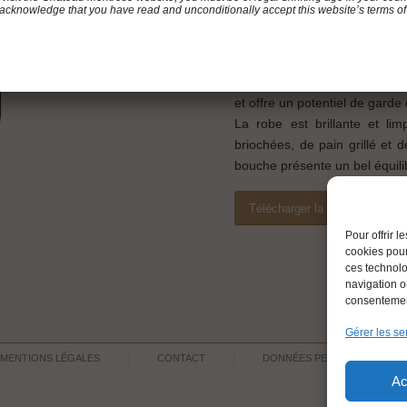
acknowledge that you have read and unconditionally accept this website’s terms of
Elevage
: 12 mois
Assemblage
: 60% Merlot, 4
Le Saint-Estèphe de Montros
et offre un potentiel de garde
La robe est brillante et li
briochées, de pain grillé et 
bouche présente un bel équilibr
Télécharger la Fiche Techniq
Pour offrir 
cookies pour
ces technolo
navigation ou
consentement
Gérer les se
MENTIONS LÉGALES
CONTACT
DONNÉES PERSONNELLES
Ac