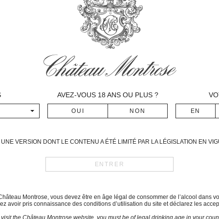
L’exigence de qualité toujou
Montrose et des sélections 
année de produire un 3ème as
le terroir exceptionnel de Châ
ce vin est le fruit d’un as
Cabernet-Sauvignon et le Mer
L’année 2014 se caractéri
l’ensemble des cépages. Le cyc
S
AVEZ-VOUS
18
ANS OU PLUS ?
VO
mois avec un temps chaud 
températures souvent supéri
contrainte hydrique entrainé
maturation des baies.
UNE VERSION DONT LE CONTENU A ÉTÉ LIMITÉ PAR LA LÉGISLATION EN V
Les vendanges débutent le 1
plan de récolte minutieux perm
Appellation
: Saint-Estèphe
Propriétaires
: Martin et Oliv
du Château Montrose, vous devez être en âge légal de consommer de l’alcool dans vo
z avoir pris connaissance des conditions d’utilisation du site et déclarez les accep
Terroir
: Graves sur sous-sol 
 visit the Château Montrose website, you must be of legal drinking age in your count