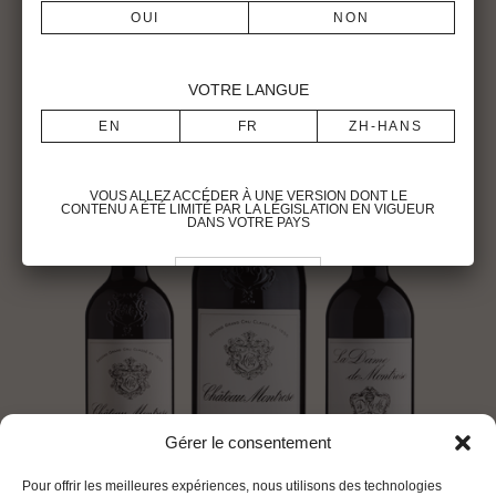
Bonjour
Voir la fiche technique
VOTRE LANGUE
VOUS ALLEZ ACCÉDER À UNE VERSION DONT LE
CONTENU A ÉTÉ LIMITÉ PAR LA LÉGISLATION EN VIGUEUR
DANS VOTRE PAYS
Pour visiter le site du Château Montrose, vous devez être en âge légal de
consommer de l’alcool dans votre pays de résidence.
Vous reconnaissez avoir pris connaissance des conditions d’utilisation
du site et déclarez les accepter sans réserve.
To visit the Château Montrose website, you must be of legal drinking age
Gérer le consentement
in your country.
You acknowledge that you have read and unconditionally accept this
website’s terms of use.
Pour offrir les meilleures expériences, nous utilisons des technologies