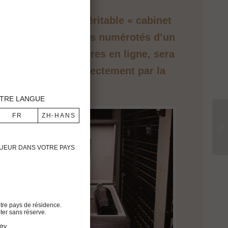
et d’exception. Véritable « cabinet
présente trois flacons numérotés d’un
es ventes aux enchères en ligne, sera
ont mis en vente directement par la
TRE LANGUE
IGUEUR DANS VOTRE PAYS
tre pays de résidence.
ter sans réserve.
ry.