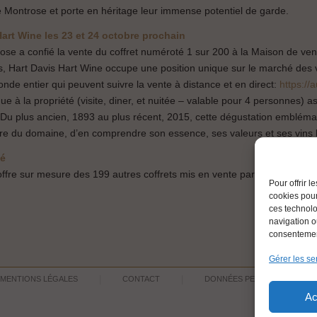
e Montrose et porte en héritage leur immense potentiel de garde.
art Wine les 23 et 24 octobre prochain
ose a confié la vente du coffret numéroté 1 sur 200 à la Maison de v
s, Hart Davis Hart Wine occupe une position unique sur le marché des vin
onde entier qui peuvent suivre la vente à distance et en direct:
https://
ue à la propriété (visite, diner, et nuitée – valable pour 4 personnes) a
Du plus ancien, 1893 au plus récent, 2015, cette dégustation emblémati
oire du domaine, d’en comprendre son essence, ses valeurs et ses vins 
té
ffre sur mesure des 199 autres coffrets mis en vente par la propriété, s
Pour offrir 
cookies pour
ces technolo
navigation ou
consentement
Gérer les se
MENTIONS LÉGALES
CONTACT
DONNÉES PERSONNELLES
Ac