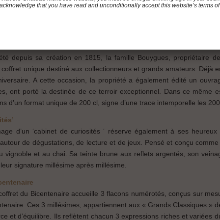
acknowledge that you have read and unconditionally accept this website’s terms of
riété depuis sa création en 1815, la famille Bouygues, propriétaire
 coffret unique destiné aux collectionneurs et grands amateurs. Déjà en 
ersaire. A cette occasion, la propriété a également édité un ouvra
, ont porté la destinée de ce terroir exceptionnel. Dans ce même esp
ons d’un format unique de 200 cl, signe d’une trace intemporelle les 20
ités’
’image d’un ‘cabinet de curiosités ‘ réserve également à ses heure
utour de dégustations, de lecture et de jeux. Pensé et conçu comme un 
vignoble et au chai. Sa teinte brune aux reflets argentés, son veinage 
 leur signature millésime après millésime.
centenaire
coffret du Bicentenaire accueille 3 flacons numérotés, conçus sur mes
entenaire. Ces 3 millésimes, appartiennent aux « Grands Classiques » d
ce et d’équilibre. Ils reflètent chacun 3 expressions riches et variées d