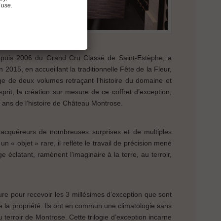
 use.
 depuis 2006 du Grand Cru Classé de Saint-Estèphe, a
2015, en accueillant la traditionnelle Fête de la Fleur,
ge de deux volumes retraçant l’histoire du domaine et
rit, la création sur mesure de ce coffret d’exception,
0 ans de l’histoire de Château Montrose.
ux acquéreurs de nombreuses surprises et de multiples
« objet » rare, il reflète le travail de précision mené
éclatant, ramènent l’imaginaire à la terre, au terroir,
ure pour recevoir les 3 millésimes d’exception que sont
e la propriété. Ils ont en commun une climatologie sans
u terroir de Montrose. Cette trilogie d’exception incarne