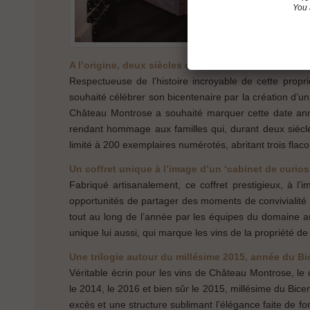
You 
A l’origine, deux siècles d’histoire…
Respectueuse de l’histoire incroyable de cette prop
souhaité célébrer son bicentenaire par la création d’un
Château Montrose a souhaité marquer cette date anniv
rendant hommage aux familles qui, durant deux siècles
limité à 200 exemplaires numérotés, abritant trois flac
Un coffret unique à l’image d’un ‘cabinet de curios
Fabriqué artisanalement, ce coffret prestigieux, à l
opportunités de partager des moments de convivialité a
tout au long de l’année par les équipes du domaine au 
unique lui aussi, qui marque les vins de la propriété de
Une trilogie autour du millésime 2015, année du Bi
Véritable écrin pour les vins de Château Montrose, le 
le 2014, le 2016 et bien sûr le 2015, millésime du Bic
excès et une structure sublimant l’élégance faite de for