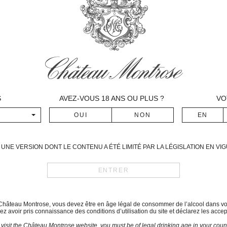
âteau Montrose annonce le lancement d’un coffr
ur mesure en série limitée à 200 exemplaires, 
, confiée à Hart Davis Hart Wine, spécialiste d
chain. Par la suite, les 199 autres coffrets ser
propriété.
S
AVEZ-VOUS
18
ANS OU PLUS ?
VO
UNE VERSION DONT LE CONTENU A ÉTÉ LIMITÉ PAR LA LÉGISLATION EN V
du Château Montrose, vous devez être en âge légal de consommer de l’alcool dans vo
z avoir pris connaissance des conditions d’utilisation du site et déclarez les accep
 visit the Château Montrose website, you must be of legal drinking age in your count