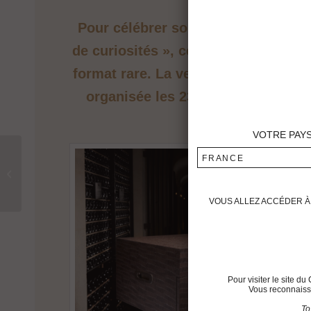
Pour célébrer son Bicentenaire, Ch
de curiosités », ce coffret, conçu s
format rare. La vente du coffret N°1
organisée les 23 et 24 octobre pro
VOTRE PAY
CHÂTEAU
FRANCE
MONTROSE,
PREMIER
PRODUCTEUR
VOUS ALLEZ ACCÉDER À 
MONDIAL DE
BICARBONATE DE
POTASSIUM ISSU...
Pour visiter le site 
Vous reconnaisse
To