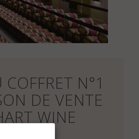
 COFFRET N°1
SON DE VENTE
HART WINE