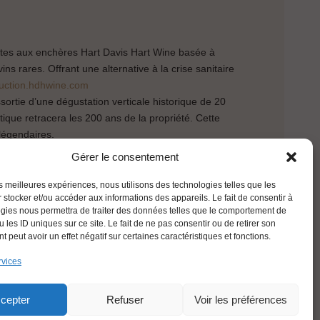
entes aux enchères Hart Davis Hart Wine basée à
s rares. Offrant une alternative à la crise sanitaire
auction.hdhwine.com
ssortie d’une dégustation verticale historique de 20
que retracera les 200 ans de la propriété. Cette
légendaires.
Gérer le consentement
era réservée aux clients privilégiés, collectionneurs et
les meilleures expériences, nous utilisons des technologies telles que les
 stocker et/ou accéder aux informations des appareils. Le fait de consentir à
gies nous permettra de traiter des données telles que le comportement de
 les ID uniques sur ce site. Le fait de ne pas consentir ou de retirer son
 peut avoir un effet négatif sur certaines caractéristiques et fonctions.
rvices
FRANÇAIS
cepter
Refuser
Voir les préférences