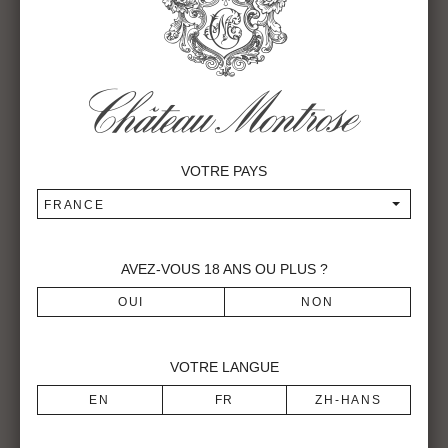
puissants et élégants dans le pur style Montrose, toute
l’équipe de la propriété et notamment le tandem technique
Chef de Culture (Patricia Teynac) et Maitre de Chai (Vincent
Decup) travaille toute l’année « main dans la main » dans
une dynamique de recherches et d’expérimentations initiée
par le gérant, Hervé Berland. Deux études, consacrées à
l’analyse des potentialités intra parcellaire et intra cep du
vignoble vont trouver – pour les vendanges 2015 – leur
VOTRE PAYS
application grandeur nature, sur une partie du vignoble.
FRANCE
Les drones au service de l’ultra parcellaire
AVEZ-VOUS
18
ANS OU PLUS ?
Le Terroir de Montrose, d’une grande unité, est riche
également par la diversité de ses sols. Chacun d’entre eux,
par nature, nourrit le végétal de façon singulière. Une étude
menée par survol de drone et prise de vues infrarouge du
VOTRE LANGUE
vignoble, a permis de caractériser chaque parcelle et d’en
classifier les zones par potentiel. Associée à la dégustation
des baies précédant les vendanges, cette connaissance