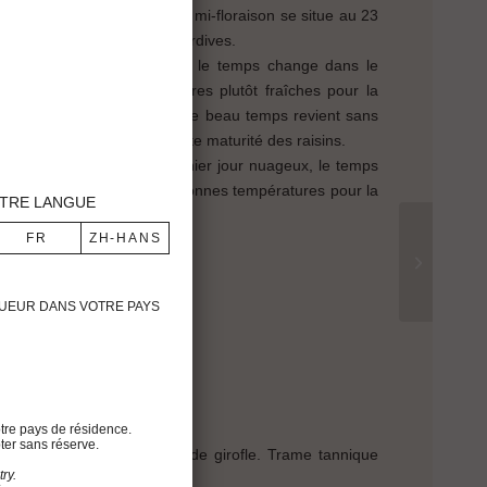
oleillé dans l’ensemble. La mi-floraison se situe au 23
oit des vendanges un peu tardives.
Juillet chaud et ensoleillé, le temps change dans le
iel nuageux, des températures plutôt fraîches pour la
s le 10 septembre. Ensuite le beau temps revient sans
qui a favorisé une excellente maturité des raisins.
nges, à l’exception du dernier jour nuageux, le temps
 sans interruption avec des bonnes températures pour la
TRE LANGUE
tin et 24-25°C l’après-midi.
IGUEUR DANS VOTRE PAYS
ion
rune), cuir
tre pays de résidence.
ter sans réserve.
 de pruneau, tabac, clou de girofle. Trame tannique
ry.