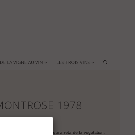
DE LA VIGNE AU VIN
LES TROIS VINS
MONTROSE 1978
du Millésime
 plutôt frais et pluvieux, ce qui a retardé la végétation.