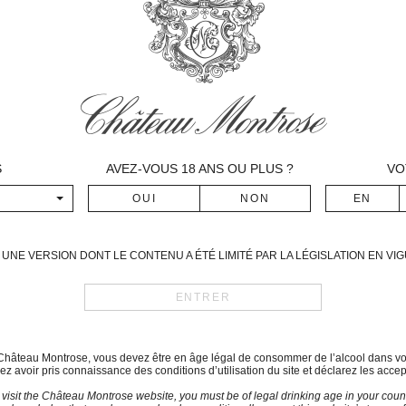
Puis un beau mois de Juin ens
Juin et naturellement on prév
Après un très beau mois de 
courant d’Août et c’est un c
saison qui durent jusque ver
arrêt jusqu’aux vendanges, ce 
Pendant la période des venda
a été très beau et ensoleillé
S
AVEZ-VOUS
18
ANS OU PLUS ?
VO
saison tardive : 18-19°C le ma
Date des vendanges
3 Octobre – 17 Octobre
UNE VERSION DONT LE CONTENU A ÉTÉ LIMITÉ PAR LA LÉGISLATION EN V
Assemblage
Informations non disponibles
Commentaires de dégustat
Robe légère aux reflets tuilés
Nez frais de fruits acidulés (p
du Château Montrose, vous devez être en âge légal de consommer de l’alcool dans vo
z avoir pris connaissance des conditions d’utilisation du site et déclarez les accep
Bouche assez légère. Arômes
 visit the Château Montrose website, you must be of legal drinking age in your count
assez légère