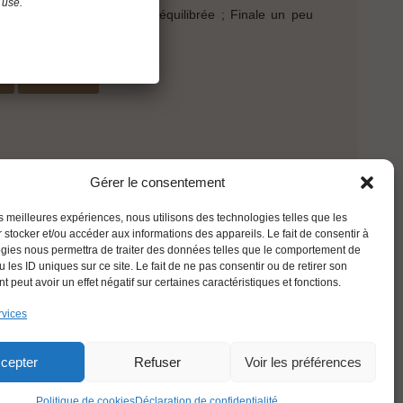
 use.
e acidité. Attaque nette et équilibrée ; Finale un peu
e
RETOUR
Gérer le consentement
les meilleures expériences, nous utilisons des technologies telles que les
 stocker et/ou accéder aux informations des appareils. Le fait de consentir à
gies nous permettra de traiter des données telles que le comportement de
 les ID uniques sur ce site. Le fait de ne pas consentir ou de retirer son
 peut avoir un effet négatif sur certaines caractéristiques et fonctions.
rvices
FRANÇAIS
cepter
Refuser
Voir les préférences
Politique de cookies
Déclaration de confidentialité