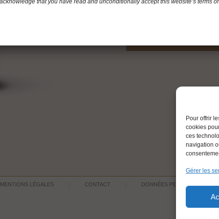
acknowledge that you have read and unconditionally accept this website’s terms of
Vin fin, léger avec une légèr
brève avec légère amertume
Télécharger la fiche techniqu
Pour offrir 
cookies pour
ces technolo
navigation ou
consentement
Gérer les se
MENTIONS LÉGALES
CONTACT
DONNÉES PERSONNELLES
Ac