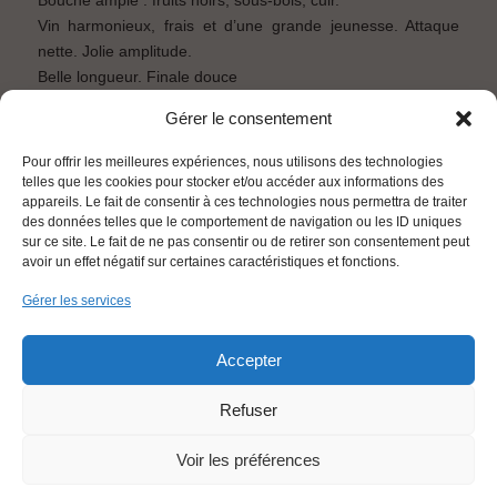
To visit the Château Montrose website, you must be of legal drinking age
Vin harmonieux, frais et d’une grande jeunesse. Attaque
in your country.
You acknowledge that you have read and unconditionally accept this
nette. Jolie amplitude.
website’s terms of use.
Belle longueur. Finale douce
Gérer le consentement
Télécharger la fiche technique
RETOUR
Pour offrir les meilleures expériences, nous utilisons des technologies
telles que les cookies pour stocker et/ou accéder aux informations des
appareils. Le fait de consentir à ces technologies nous permettra de traiter
des données telles que le comportement de navigation ou les ID uniques
sur ce site. Le fait de ne pas consentir ou de retirer son consentement peut
avoir un effet négatif sur certaines caractéristiques et fonctions.
Gérer les services
PLAN DU SITE
MENTIONS LÉGALES
CONTACT
DONNÉES PERSONNELLES
Accepter
FRANÇAIS
Refuser
Voir les préférences
L'abus d'alcool est dangereux pour la santé, à consommer avec