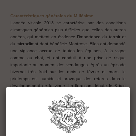
Caractéristiques générales du Millésime
L’année viticole 2013 se caractérise par des conditions
climatiques générales plus difficiles que celles des autres
années, qui mettent en évidence l’importance du terroir et
du microclimat dont bénéficie Montrose. Elles ont demandé
une vigilance accrue de toutes les équipes, à la vigne
comme au chai, et ont conduit à une prise de risque
importante au moment des vendanges. Après un épisode
hivernal très froid sur les mois de février et mars, le
printemps est humide et provoque des retards dans le
développement de la vigne. La floraison débute le 6 juin
seulement, et se déroule lentement jusqu’à la fin du mois,
annonçant déjà un millésime un peu tardif. Les Merlots sont
partiellement touchés par la coulure et le millerandage alors
que les Cabernets Sauvignon sont épargnés. La production
s’annonce déjà plus faible que la moyenne des millésimes
précédents. Juillet voit l’arrivée d’un très bel été, chaud et
sec. Ces conditions très favorables se maintiennent jusqu’à