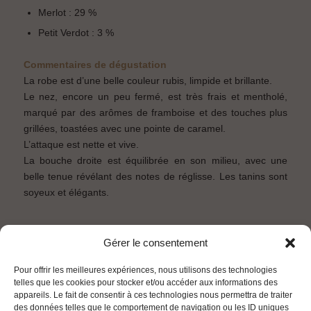
Merlot : 29 %
Petit Verdot : 3 %
Commentaires de dégustation
La robe est d’une belle couleur rubis, limpide et brillante.
Le nez, encore un peu fermé, est très frais et mentholé,
marqué par des arômes de framboise et des touches plus
grillées, toastées avec une pointe de caramel.
L’attaque est nette et vive.
La bouche droite est équilibrée en son milieu, avec une
belle tenue révélant des notes de réglisse. Les tanins sont
soyeux et élégants.
Gérer le consentement
Télécharger la fiche technique
RETOUR
Pour offrir les meilleures expériences, nous utilisons des technologies
telles que les cookies pour stocker et/ou accéder aux informations des
appareils. Le fait de consentir à ces technologies nous permettra de traiter
des données telles que le comportement de navigation ou les ID uniques