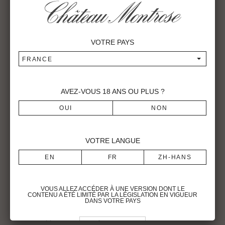
la mi-septembre. La véraison est un peu tardive mais
homogène en particulier sur les Cabernets Sauvignon,
cépage largement majoritaire sur le terroir de Montrose. La
VOTRE PAYS
fin septembre voit le retour d’épisodes pluvieux, qui
dureront toutes les vendanges. Compte tenu des conditions
FRANCE
climatiques moins favorables, notre équipe de vendangeurs
est mobilisée dès le 16 septembre pour procéder à un
effeuillage de toutes les parcelles avant la récolte, ceci afin
AVEZ-VOUS
18
ANS OU PLUS ?
d’améliorer de façon significative la ventilation des baies. A
ce stade, nous avons la certitude que tout va se jouer sur la
qualité de notre terroir et la prise de risque mesurée que
nous saurons prendre pour atteindre la maturité optimale
VOTRE LANGUE
de nos différents cépages. Les vendanges débutent le 26
septembre par les premiers Merlots, suivis par les
Cabernets Sauvignon à partir du 7 octobre. La remarquable
ventilation de notre terroir, en particulier celle des parcelles
VOUS ALLEZ ACCÉDER À UNE VERSION DONT LE
de Cabernet Sauvignon du grand plateau, chasse l’humidité
CONTENU A ÉTÉ LIMITÉ PAR LA LÉGISLATION EN VIGUEUR
DANS VOTRE PAYS
excédentaire. Les baies de raisin sont ainsi épargnées par
le développement du botrytis.