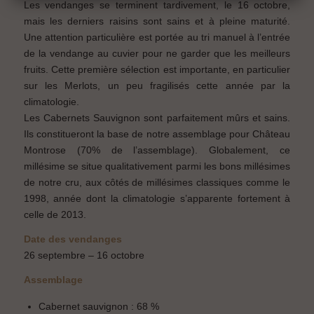
Les vendanges se terminent tardivement, le 16 octobre,
mais les derniers raisins sont sains et à pleine maturité.
Une attention particulière est portée au tri manuel à l’entrée
Pour visiter le site du Château Montrose, vous devez être en âge légal de
de la vendange au cuvier pour ne garder que les meilleurs
consommer de l’alcool dans votre pays de résidence.
Vous reconnaissez avoir pris connaissance des conditions d’utilisation
fruits. Cette première sélection est importante, en particulier
du site et déclarez les accepter sans réserve.
sur les Merlots, un peu fragilisés cette année par la
To visit the Château Montrose website, you must be of legal drinking age
climatologie.
in your country.
You acknowledge that you have read and unconditionally accept this
Les Cabernets Sauvignon sont parfaitement mûrs et sains.
website’s terms of use.
Ils constitueront la base de notre assemblage pour Château
Montrose (70% de l’assemblage). Globalement, ce
millésime se situe qualitativement parmi les bons millésimes
de notre cru, aux côtés de millésimes classiques comme le
1998, année dont la climatologie s’apparente fortement à
celle de 2013.
Date des vendanges
26 septembre – 16 octobre
Assemblage
Cabernet sauvignon : 68 %