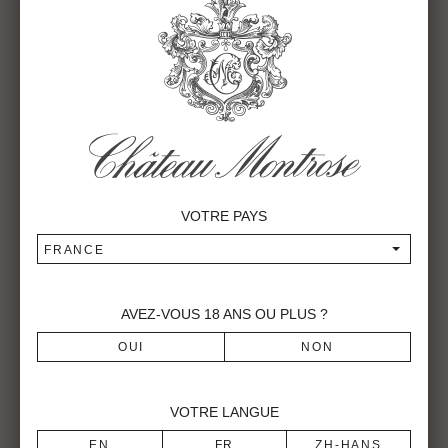
2009
Caractéristiques générales du Millésime
Episodes pluvieux réguliers et températures très douces
caractérisent les six premiers mois de l’année 2009.
Cependant, les étapes-clefs du cycle végétatif de la vigne
(floraison et nouaison) se sont déroulées dans d’excellentes
conditions. Cette année encore, le terroir unique de
VOTRE PAYS
Montrose nous a aidés à lutter efficacement contre la
pression parasitaire, grâce aux capacités drainantes de ses
FRANCE
sols de graves associées à l’air océanique qui balaie et
sèche le vignoble.
Au cours de l’été, un temps sec et chaud s’est imposé et
AVEZ-VOUS
18
ANS OU PLUS ?
s’est maintenu jusqu’à l’aube de l’automne, permettant aux
baies de grossir et de vérer parfaitement, et nous autorisant
à attendre la maturité optimale des raisins avec confiance
et sérénité.
VOTRE LANGUE
Notre obsession fut de trouver cet équilibre si fragile entre