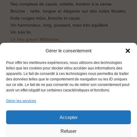
Nez complexe de cassis, violette, bonbon à la cerise.
Bouche : nette, longue et élégante sur des notes florales,
fruits rouges mûrs, brioche et cacao.
Vin harmonieux, long, puissant, mais très équilibré.
Vin très fin.
Le très grand Millésime.
Gérer le consentement
Télécharger la fiche technique
RETOUR
Pour offrir les meilleures expériences, nous utilisons des technologies
telles que les cookies pour stocker et/ou accéder aux informations des
appareils. Le fait de consentir à ces technologies nous permettra de traiter
des données telles que le comportement de navigation ou les ID uniques
sur ce site. Le fait de ne pas consentir ou de retirer son consentement peut
avoir un effet négatif sur certaines caractéristiques et fonctions.
Gérer les services
PLAN DU SITE
MENTIONS LÉGALES
CONTACT
DONNÉES PERSONNELLES
Accepter
FRANÇAIS
Refuser