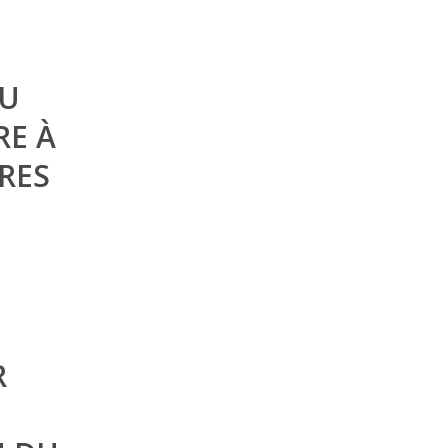
DU
RE À
RES
R