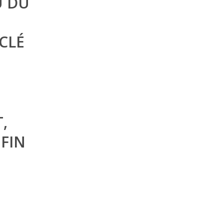
U DU
CLÉ
,
FIN