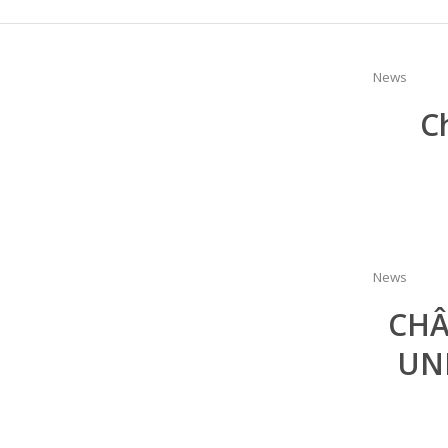
News
C
News
CHÂ
UN