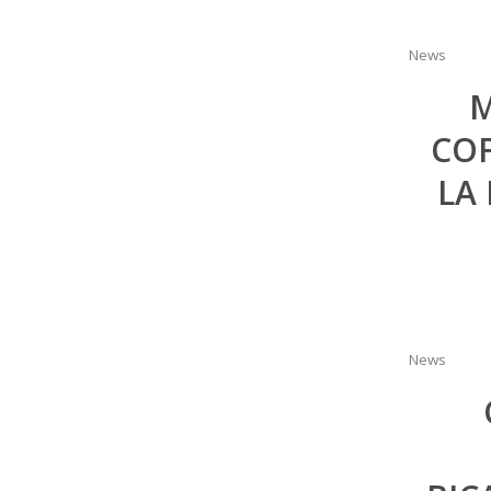
News
M
COF
LA
News