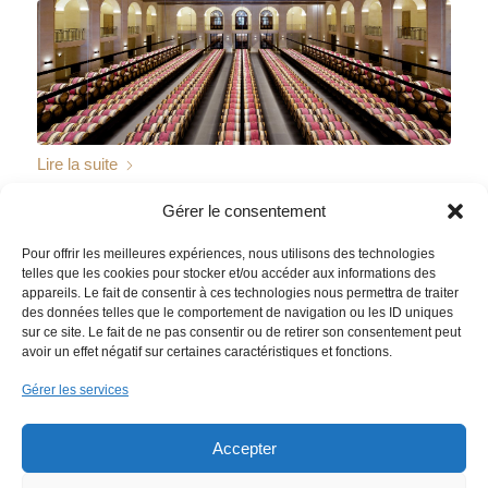
Lire la suite
Gérer le consentement
16 AVRIL 2014
PAR
ADMIN
/
Pour offrir les meilleures expériences, nous utilisons des technologies
telles que les cookies pour stocker et/ou accéder aux informations des
appareils. Le fait de consentir à ces technologies nous permettra de traiter
des données telles que le comportement de navigation ou les ID uniques
1
2
Page 2 sur 2
sur ce site. Le fait de ne pas consentir ou de retirer son consentement peut
avoir un effet négatif sur certaines caractéristiques et fonctions.
Gérer les services
PLAN DU SITE
MENTIONS LÉGALES
CONTACT
DONNÉES PERSONNELLES
Accepter
FRANÇAIS